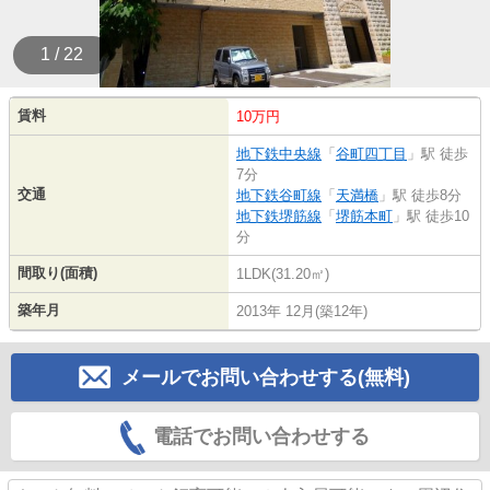
1 / 22
賃料
10万円
地下鉄中央線
「
谷町四丁目
」駅 徒歩
7分
交通
地下鉄谷町線
「
天満橋
」駅 徒歩8分
地下鉄堺筋線
「
堺筋本町
」駅 徒歩10
分
間取り(面積)
1LDK(31.20㎡)
築年月
2013年 12月(築12年)
メールでお問い合わせする(無料)
電話でお問い合わせする