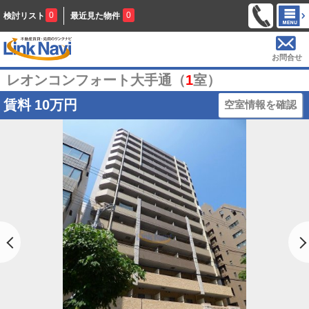
0
0
検討リスト
最近見た物件
お問合せ
レオンコンフォート大手通（
1
室）
賃料
10万円
空室情報を確認