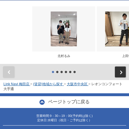
北村るみ
上田
前
Link Navi 梅田店
>
(賃貸)地域から探す
>
大阪市中央区
>
レオンコンフォート
大手通
ページトップに戻る
営業時間:9：30～19：00(予約時は除く)
定休日:水曜日（祝日・ご予約は除く）