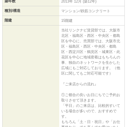
築年数
2013年 12月 (築12年)
種別/構造
マンション/鉄筋コンクリート
階建
15階建
当社リンクナビ賃貸部では、大阪市
北区・福島区・西区・中央区・都島
区を中心に、売買部では、大阪市北
区・福島区・西区・中央区・都島
区・西淀川区・鶴見区・城東区・此
花区を中心に地域密着はもちろんの
事、独自のネットワークを生かした
広域にもご対応しております。（他
区に関してもご対応可能です）
『ご来店からの流れ』
①ご都合の良いお日にちでご予約お
取りさせて頂きます。
「平日」のご来店は、比較的すいて
いる場合が多いので、おすすめで
す。
もちろん「土・日・祝日」や「お仕