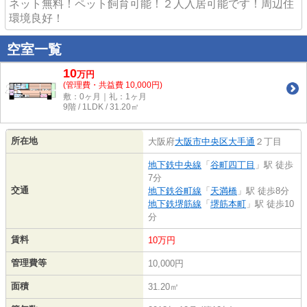
ネット無料！ペット飼育可能！２人入居可能です！周辺住
環境良好！
空室一覧
10
万
円
(管理費・共益費 10,000円)
敷：0ヶ月｜礼：1ヶ月
9階 / 1LDK / 31.20㎡
所在地
大阪府
大阪市中央区
大手通
２丁目
地下鉄中央線
「
谷町四丁目
」駅 徒歩
7分
交通
地下鉄谷町線
「
天満橋
」駅 徒歩8分
地下鉄堺筋線
「
堺筋本町
」駅 徒歩10
分
賃料
10万円
管理費等
10,000円
面積
31.20㎡