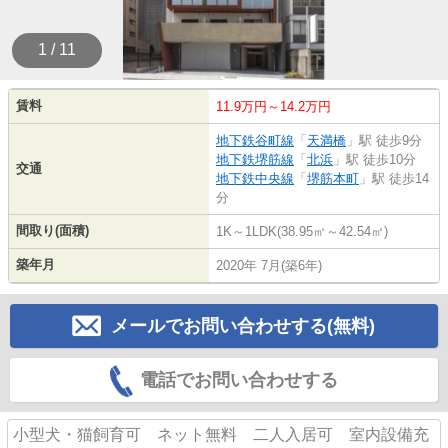
1 / 11
賃料
11.9万円～14.2万円
地下鉄谷町線
「
天満橋
」駅 徒歩9分
地下鉄堺筋線
「
北浜
」駅 徒歩10分
交通
地下鉄中央線
「
堺筋本町
」駅 徒歩14
分
間取り(面積)
1K～1LDK(38.95㎡～42.54㎡)
築年月
2020年 7月(築6年)
メールでお問い合わせする(無料)
電話でお問い合わせする
小型犬・猫飼育可 ネット無料 二人入居可 室内設備充