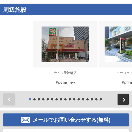
周辺施設
ライフ天神橋店
コーヨー
約274m／4分
約702
前
メールでお問い合わせする(無料)