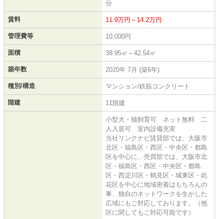
分
賃料
11.9万円～14.2万円
管理費等
10,000円
面積
38.95㎡～42.54㎡
築年数
2020年 7月 (築6年)
種別/構造
マンション/鉄筋コンクリート
階建
11階建
小型犬・猫飼育可 ネット無料 二
人入居可 室内設備充実
当社リンクナビ賃貸部では、大阪市
北区・福島区・西区・中央区・都島
区を中心に、売買部では、大阪市北
区・福島区・西区・中央区・都島
区・西淀川区・鶴見区・城東区・此
花区を中心に地域密着はもちろんの
事、独自のネットワークを生かした
広域にもご対応しております。（他
区に関してもご対応可能です）