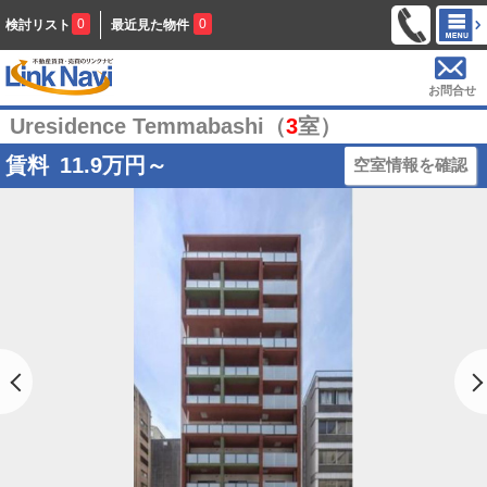
0
0
検討リスト
最近見た物件
お問合せ
Uresidence Temmabashi（
3
室）
賃料
11.9
万円～
空室情報を確認