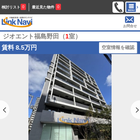
0
0
検討リスト
最近見た物件
お問合せ
ジオエント福島野田（
1
室）
賃料
8.5万円
空室情報を確認