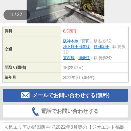
1 / 22
賃料
8.5万円
阪神本線
「
野田
」駅 徒歩3分
地下鉄千日前線
「
野田阪神
」駅 徒歩
交通
3分
東西線
「
海老江
」駅 徒歩3分
間取り(面積)
1K(22.02㎡)
築年月
2022年 3月(築4年)
メールでお問い合わせする(無料)
電話でお問い合わせする
人気エリアの野田阪神で2022年3月築の【ジオエント福島