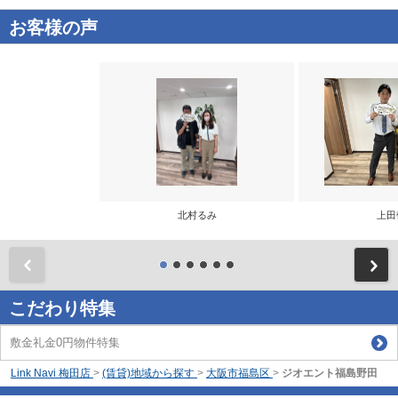
お客様の声
北村るみ
上田
前
こだわり特集
敷金礼金0円物件特集
Link Navi 梅田店
>
(賃貸)地域から探す
>
大阪市福島区
>
ジオエント福島野田