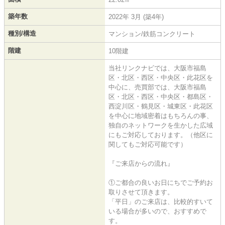
築年数
2022年 3月 (築4年)
種別/構造
マンション/鉄筋コンクリート
階建
10階建
当社リンクナビでは、大阪市福島
区・北区・西区・中央区・此花区を
中心に、売買部では、大阪市福島
区・北区・西区・中央区・都島区・
西淀川区・鶴見区・城東区・此花区
を中心に地域密着はもちろんの事、
独自のネットワークを生かした広域
にもご対応しております。（他区に
関してもご対応可能です）
『ご来店からの流れ』
①ご都合の良いお日にちでご予約お
取りさせて頂きます。
「平日」のご来店は、比較的すいて
いる場合が多いので、おすすめで
す。