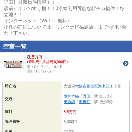
野田】最新物件情報！！
駅前イオンのすぐ横！！3沿線利用可能な駅チカ物件！好
立地！！
インターネット（Wi-Fi）無料♪
物件の詳細については「リンクナビ福島店」までお問い合
わせ下さい。
空室一覧
8.5
万
円
(管理費・共益費 8,000円)
敷：0ヶ月｜礼：0ヶ月
3階 / 1K / 22.02㎡
所在地
大阪府
大阪市福島区
海老江
１丁目
阪神本線
「
野田
」駅 徒歩3分
交通
東西線
「
海老江
」駅 徒歩3分
賃料
8.5万円
管理費等
8,000円
面積
22.02㎡