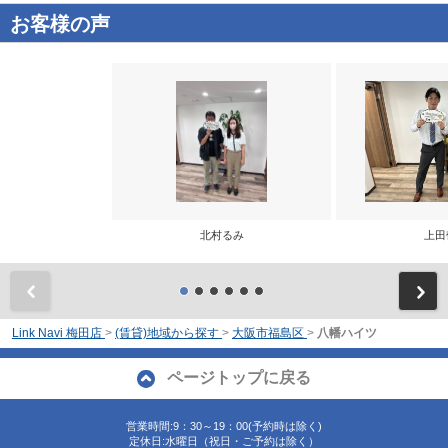
お客様の声
北村るみ
上田
前
Link Navi 梅田店
>
(賃貸)地域から探す
>
大阪市福島区
>
八幡ハイツ
ページトップに戻る
営業時間:9：30～19：00(予約時は除く)
定休日:水曜日（祝日・ご予約は除く）