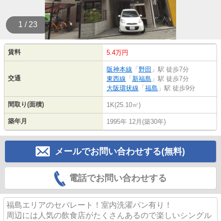
1 / 23
賃料
5.4万円
阪神本線
「
野田
」駅 徒歩7分
交通
東西線
「
新福島
」駅 徒歩7分
大阪環状線
「
福島
」駅 徒歩9分
間取り(面積)
1K(25.10㎡)
築年月
1995年 12月(築30年)
メールでお問い合わせする(無料)
電話でお問い合わせする
福島エリアのセパレート！室内洗濯パン有り！
周辺には人気の飲食店がたくさんあるので楽しいシングル