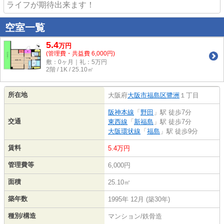
ライフが期待出来ます！
空室一覧
5.4
万
円
(管理費・共益費 6,000円)
敷：0ヶ月｜礼：5万円
2階 / 1K / 25.10㎡
所在地
大阪府
大阪市福島区
鷺洲
１丁目
阪神本線
「
野田
」駅 徒歩7分
交通
東西線
「
新福島
」駅 徒歩7分
大阪環状線
「
福島
」駅 徒歩9分
賃料
5.4万円
管理費等
6,000円
面積
25.10㎡
築年数
1995年 12月 (築30年)
種別/構造
マンション/鉄骨造