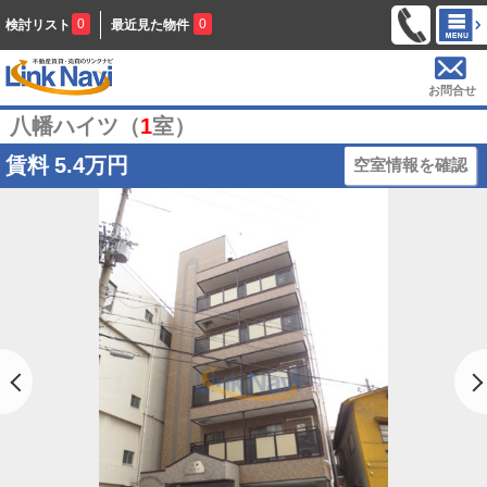
0
0
検討リスト
最近見た物件
お問合せ
八幡ハイツ（
1
室）
賃料
5.4万円
空室情報を確認