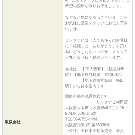
A 営業スタッフにお伝え下さい。ご
希望の箇所を測りお伝えします。
などなど気になる点ございましたら
お気軽に営業スタッフにお伝え下さ
いませ。
リンクナビは一人でも多くのお客様
に「笑顔」と「ありがとう」を頂く
為にどうしたらいいのか、スタッフ
一丸となり日々精進いたします。
当社は、【JR大阪駅】【阪急梅田
駅】【地下鉄谷町線 東梅田駅】
【地下鉄御堂筋線 梅田
駅】から徒歩圏内です！！
関西不動産流通株式会社
リンクナビ梅田店
大阪府大阪市北区曾根崎２丁目15-2
9 ADビル梅田 6階
TEL:06-6755-4444
取扱会社
大阪府知事 (3) 第58936号
（公社）全日本不動産協会 会員