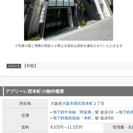
※写真や図と実際の現状とが異なる場合は現状を優先させていただきます
【外観】
コメント
アプリーレ西本町
の物件概要
所在地
大阪府
大阪市西区
西本町
２丁目
地下鉄中央線
「
阿波座
」駅 徒歩1分
地下鉄
交通
地下鉄御堂筋線
「
本町
」駅 徒歩9分
賃料
8.5万円～11.3万円
管理費・共