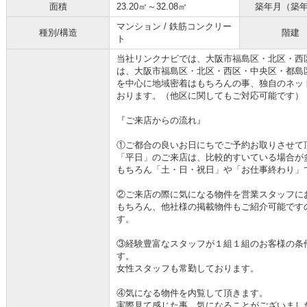
面積
23.20㎡～32.08㎡
築年月（築
マンション / 鉄筋コンクリー
種別/構造
階建
ト
当社リンクナビでは、大阪市福島区・北区・西
は、大阪市福島区・北区・西区・中央区・都島
を中心に地域密着はもちろんの事、独自のネッ
おります。（他区に関してもご対応可能です）
『ご来店からの流れ』
①ご都合の良いお日にちでご予約お取りさせて
「平日」のご来店は、比較的すいている場合が
もちろん「土・日・祝日」や「お仕事終わり」
②ご来店の際に気になる物件を営業スタッフに
もちろん、他社様の掲載物件もご紹介可能です
す。
③経験豊富なスタッフが１組１組のお客様の条
す。
女性スタッフも常勤しております。
④気になる物件を内覧して頂きます。
実際見て感じた事、気になることがございまし