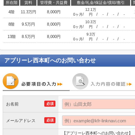
所在階
賃料
管理費・共益費
敷金/礼金/保証金/償却/敷引
12.1万
4階
11.3万円
8,000円
/
/
/
/
0ヶ月
円
-
-
-
10.3万
8階
9.5万円
8,000円
/
/
/
/
0ヶ月
円
-
-
-
9.3万
13階
8.5万円
8,000円
/
/
/
/
0ヶ月
円
-
-
-
アプリーレ西本町
へのお問い合わせ
お名前
必須
メールアドレス
必須
【アプリーレ西本町へのお問い合わせ】