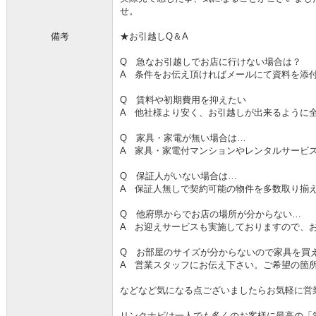
せ。
備考
★お引越しQ＆A
Q 急なお引越しでお店に行けない場合は？
A 条件をお伝え頂ければメールにて資料を添
Q 賃料や初期費用を抑えたい
A 他社様より安く、お引越しが出来るように
Q 家具・家電が無い場合は…
A 家具・家電付マンションやレンタルサービ
Q 保証人がいない場合は…
A 保証人無しで契約可能の物件を多数取り揃
Q 他府県からでお店の場所が分からない…
A お迎えサービスも実施しておりますので、
Q お部屋のサイズが分からないので家具を買
A 営業スタッフにお伝え下さい。ご希望の箇
などなど気になる点ございましたらお気軽に営
リンクナビは一人でも多くのお客様に最高の「