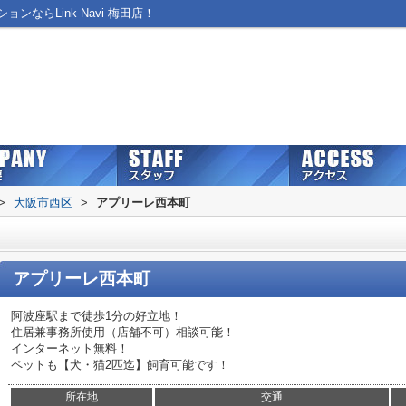
ならLink Navi 梅田店！
>
大阪市西区
>
アプリーレ西本町
アプリーレ西本町
阿波座駅まで徒歩1分の好立地！
住居兼事務所使用（店舗不可）相談可能！
インターネット無料！
ペットも【犬・猫2匹迄】飼育可能です！
所在地
交通