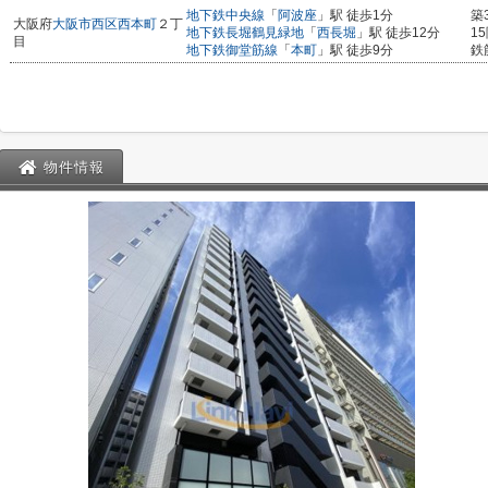
地下鉄中央線
「
阿波座
」駅 徒歩1分
築
大阪府
大阪市西区
西本町
２丁
地下鉄長堀鶴見緑地
「
西長堀
」駅 徒歩12分
1
目
地下鉄御堂筋線
「
本町
」駅 徒歩9分
鉄
物件情報