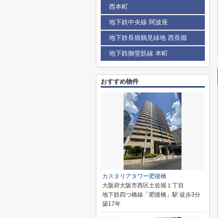
西本町
地下鉄中央線 阿波座
地下鉄長堀鶴見緑地 西長堀
地下鉄御堂筋線 本町
おすすめ物件
カスタリアタワー肥後橋
大阪府大阪市西区土佐堀１丁目
地下鉄四つ橋線「肥後橋」駅 徒歩3分
築17年