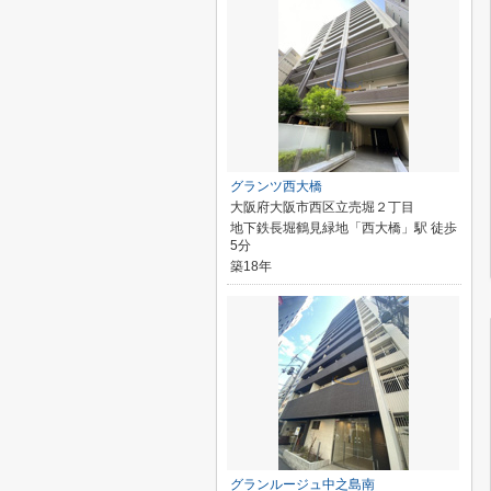
グランツ西大橋
大阪府大阪市西区立売堀２丁目
地下鉄長堀鶴見緑地「西大橋」駅 徒歩
5分
築18年
グランルージュ中之島南