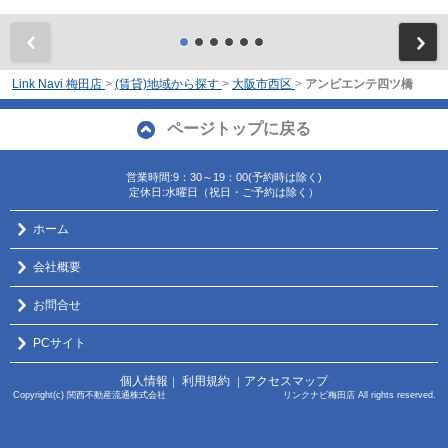
前
Link Navi 梅田店
>
(賃貸)地域から探す
>
大阪市西区
>
アンビエンテ四ツ橋
ページトップに戻る
営業時間:9：30～19：00(予約時は除く)
定休日:水曜日（祝日・ご予約は除く）
ホーム
会社概要
お問合せ
PCサイト
個人情報
利用規約
アクセスマップ
｜
｜
Copyright(c) 関西不動産流通株式会社 リンクナビ梅田店 All rights reserved.