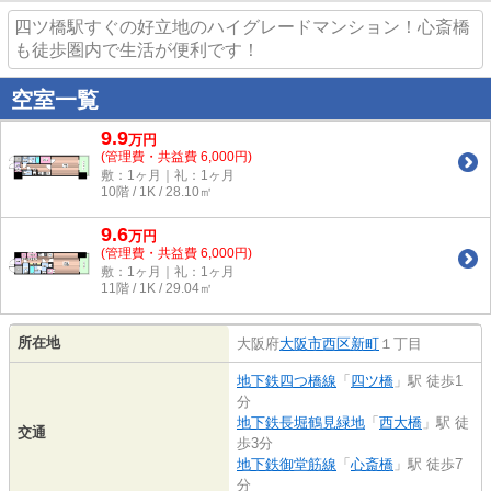
四ツ橋駅すぐの好立地のハイグレードマンション！心斎橋
も徒歩圏内で生活が便利です！
空室一覧
9.9
万
円
(管理費・共益費 6,000円)
敷：1ヶ月｜礼：1ヶ月
10階 / 1K / 28.10㎡
9.6
万
円
(管理費・共益費 6,000円)
敷：1ヶ月｜礼：1ヶ月
11階 / 1K / 29.04㎡
所在地
大阪府
大阪市西区
新町
１丁目
地下鉄四つ橋線
「
四ツ橋
」駅 徒歩1
分
地下鉄長堀鶴見緑地
「
西大橋
」駅 徒
交通
歩3分
地下鉄御堂筋線
「
心斎橋
」駅 徒歩7
分