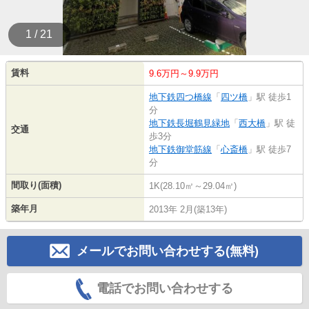
1 / 21
賃料
9.6万円～9.9万円
地下鉄四つ橋線
「
四ツ橋
」駅 徒歩1
分
地下鉄長堀鶴見緑地
「
西大橋
」駅 徒
交通
歩3分
地下鉄御堂筋線
「
心斎橋
」駅 徒歩7
分
間取り(面積)
1K(28.10㎡～29.04㎡)
築年月
2013年 2月(築13年)
メールでお問い合わせする(無料)
電話でお問い合わせする