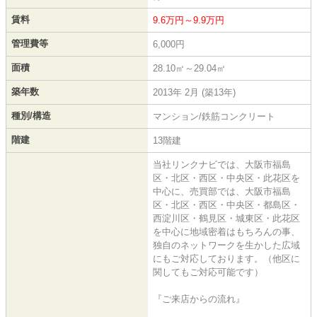
賃料
9.6万円～9.9万円
管理費等
6,000円
面積
28.10㎡～29.04㎡
築年数
2013年 2月 (築13年)
種別/構造
マンション/鉄筋コンクリート
階建
13階建
当社リンクナビでは、大阪市福島
区・北区・西区・中央区・此花区を
中心に、売買部では、大阪市福島
区・北区・西区・中央区・都島区・
西淀川区・鶴見区・城東区・此花区
を中心に地域密着はもちろんの事、
独自のネットワークを生かした広域
にもご対応しております。（他区に
関してもご対応可能です）
『ご来店からの流れ』