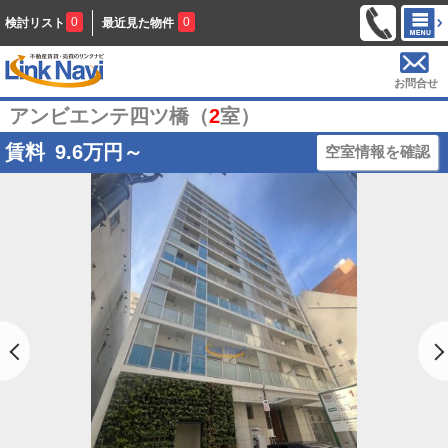
0
0
検討リスト
最近見た物件
お問合せ
アンビエンテ四ツ橋（
2
室）
賃料
9.6
万円～
空室情報を確認