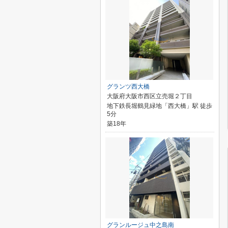
グランツ西大橋
大阪府大阪市西区立売堀２丁目
地下鉄長堀鶴見緑地「西大橋」駅 徒歩
5分
築18年
グランルージュ中之島南