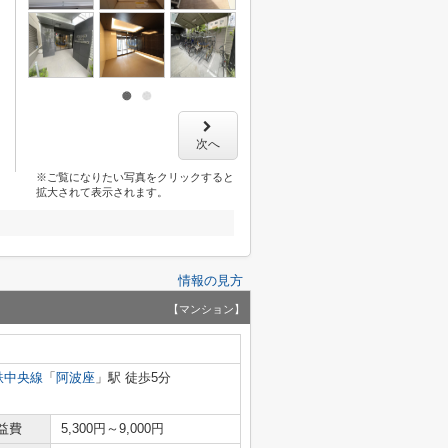
次へ
※ご覧になりたい写真をクリックすると
拡大されて表示されます。
情報の見方
【マンション】
鉄中央線
「
阿波座
」駅 徒歩5分
益費
5,300円～9,000円