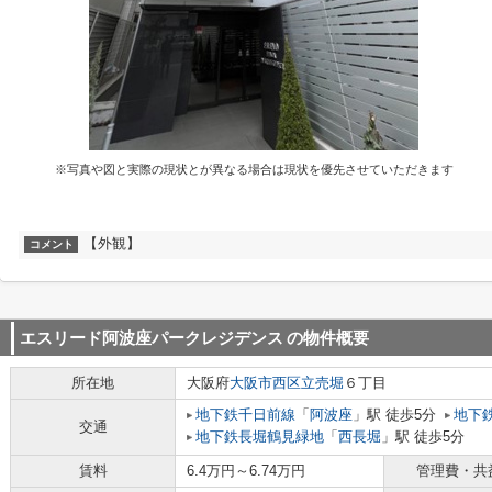
※写真や図と実際の現状とが異なる場合は現状を優先させていただきます
【外観】
コメント
エスリード阿波座パークレジデンス
の物件概要
所在地
大阪府
大阪市西区
立売堀
６丁目
地下鉄千日前線
「
阿波座
」駅 徒歩5分
地下
交通
地下鉄長堀鶴見緑地
「
西長堀
」駅 徒歩5分
賃料
6.4万円～6.74万円
管理費・共