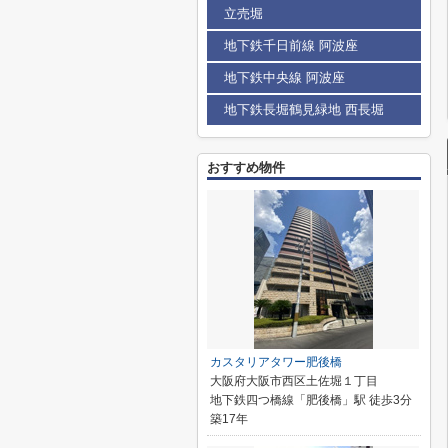
立売堀
地下鉄千日前線 阿波座
地下鉄中央線 阿波座
地下鉄長堀鶴見緑地 西長堀
おすすめ物件
カスタリアタワー肥後橋
大阪府大阪市西区土佐堀１丁目
地下鉄四つ橋線「肥後橋」駅 徒歩3分
築17年