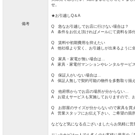
せ。
★お引越しQ＆A
備考
Q 急なお引越しでお店に行けない場合は？
A 条件をお伝え頂ければメールにて資料を添
Q 賃料や初期費用を抑えたい
A 他社様より安く、お引越しが出来るように
Q 家具・家電が無い場合は…
A 家具・家電付マンションやレンタルサービ
Q 保証人がいない場合は…
A 保証人無しで契約可能の物件を多数取り揃
Q 他府県からでお店の場所が分からない…
A お迎えサービスも実施しておりますので、
Q お部屋のサイズが分からないので家具を買
A 営業スタッフにお伝え下さい。ご希望の箇
などなど気になる点ございましたらお気軽に営
リンクナビは一人でも多くのお客様に最高の「