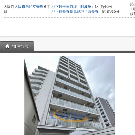
築
大阪府
大阪市西区
立売堀
６丁
地下鉄千日前線
「
阿波座
」駅 徒歩5分
1
目
地下鉄長堀鶴見緑地
「
西長堀
」駅 徒歩5分
鉄
物件情報