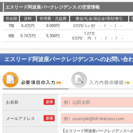
エスリード阿波座パークレジデンス
の空室情報
所在階
賃料
管理費・共益費
敷金/礼金/保証金/償却/敷引
7階
6.4万円
9,000円
/
/
/
/
0万円
1ヶ月
-
-
-
7.27万
9階
6.74万円
5,300円
/
/
/
/
0万円
円
-
-
-
エスリード阿波座パークレジデンス
へのお問い合
お名前
必須
メールアドレス
必須
【エスリード阿波座パークレジデンスへ