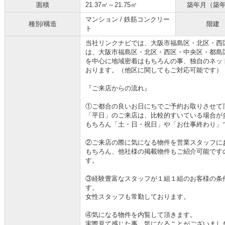
面積
21.37㎡～21.75㎡
築年月（築
マンション / 鉄筋コンクリー
種別/構造
階建
ト
当社リンクナビでは、大阪市福島区・北区・西
は、大阪市福島区・北区・西区・中央区・都島
を中心に地域密着はもちろんの事、独自のネッ
おります。（他区に関してもご対応可能です）
『ご来店からの流れ』
①ご都合の良いお日にちでご予約お取りさせて
「平日」のご来店は、比較的すいている場合が
もちろん「土・日・祝日」や「お仕事終わり」
②ご来店の際に気になる物件を営業スタッフに
もちろん、他社様の掲載物件もご紹介可能です
す。
③経験豊富なスタッフが１組１組のお客様の条
す。
女性スタッフも常勤しております。
④気になる物件を内覧して頂きます。
実際見て感じた事、気になることがございまし