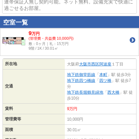
連帯保証人無し契約可能。ネット無料。設備充実で快適に
過ごせるお部屋。
空室一覧
9
万
円
(管理費・共益費 10,000円)
敷：0ヶ月｜礼：15万円
9階 / 1K / 30.01㎡
所在地
大阪府
大阪市西区
阿波座
１丁目
地下鉄御堂筋線
「
本町
」駅 徒歩3分
地下鉄四つ橋線
「
四ツ橋
」駅 徒歩7
交通
分
地下鉄長堀鶴見緑地
「
西大橋
」駅 徒
歩10分
賃料
9万円
管理費等
10,000円
面積
30.01㎡