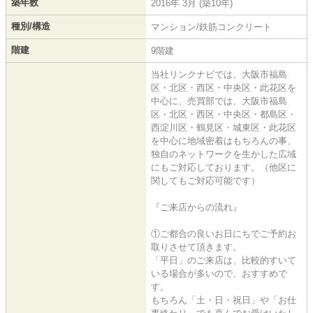
築年数
2016年 3月 (築10年)
種別/構造
マンション/鉄筋コンクリート
階建
9階建
当社リンクナビでは、大阪市福島
区・北区・西区・中央区・此花区を
中心に、売買部では、大阪市福島
区・北区・西区・中央区・都島区・
西淀川区・鶴見区・城東区・此花区
を中心に地域密着はもちろんの事、
独自のネットワークを生かした広域
にもご対応しております。（他区に
関してもご対応可能です）
『ご来店からの流れ』
①ご都合の良いお日にちでご予約お
取りさせて頂きます。
「平日」のご来店は、比較的すいて
いる場合が多いので、おすすめで
す。
もちろん「土・日・祝日」や「お仕