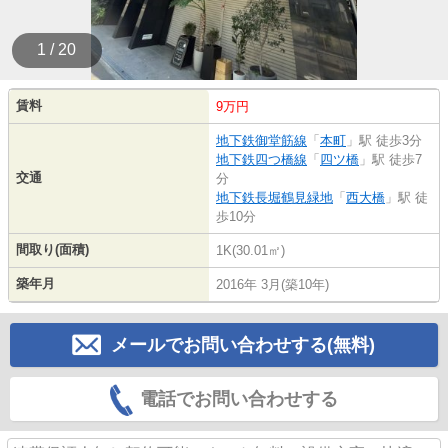
1 / 20
賃料
9万円
地下鉄御堂筋線
「
本町
」駅 徒歩3分
地下鉄四つ橋線
「
四ツ橋
」駅 徒歩7
交通
分
地下鉄長堀鶴見緑地
「
西大橋
」駅 徒
歩10分
間取り(面積)
1K(30.01㎡)
築年月
2016年 3月(築10年)
メールでお問い合わせする(無料)
電話でお問い合わせする