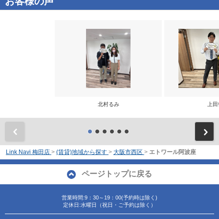
お客様の声
北村るみ
上田
前
Link Navi 梅田店
>
(賃貸)地域から探す
>
大阪市西区
>
エトワール阿波座
ページトップに戻る
営業時間:9：30～19：00(予約時は除く)
定休日:水曜日（祝日・ご予約は除く）