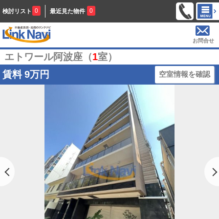
0
0
検討リスト
最近見た物件
お問合せ
エトワール阿波座（
1
室）
賃料
9万円
空室情報を確認