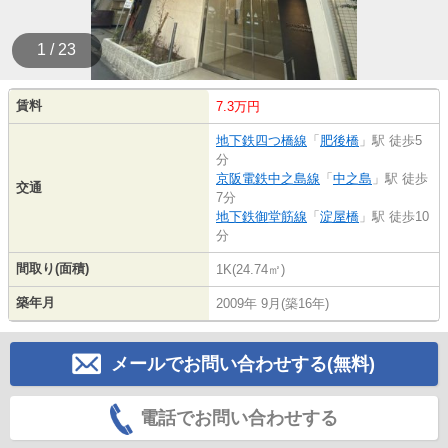
1 / 23
賃料
7.3万円
地下鉄四つ橋線
「
肥後橋
」駅 徒歩5
分
京阪電鉄中之島線
「
中之島
」駅 徒歩
交通
7分
地下鉄御堂筋線
「
淀屋橋
」駅 徒歩10
分
間取り(面積)
1K(24.74㎡)
築年月
2009年 9月(築16年)
メールでお問い合わせする(無料)
電話でお問い合わせする