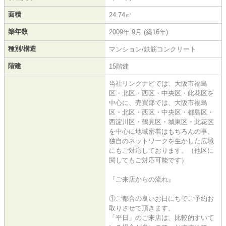
面積
24.74㎡
築年数
2009年 9月 (築16年)
種別/構造
マンション/鉄筋コンクリート
階建
15階建
当社リンクナビでは、大阪市福島
区・北区・西区・中央区・此花区を
中心に、売買部では、大阪市福島
区・北区・西区・中央区・都島区・
西淀川区・鶴見区・城東区・此花区
を中心に地域密着はもちろんの事、
独自のネットワークを生かした広域
にもご対応しております。（他区に
関してもご対応可能です）
『ご来店からの流れ』
①ご都合の良いお日にちでご予約お
取りさせて頂きます。
「平日」のご来店は、比較的すいて