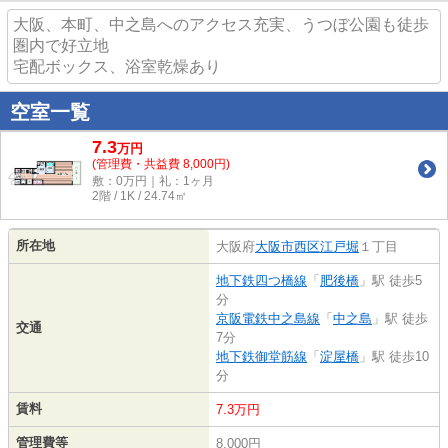
大阪、本町、中之島へのアクセス充実、うつぼ公園も徒歩
圏内で好立地
宅配ボックス、浴室乾燥あり
空室一覧
7.3
万
円
(管理費・共益費 8,000円)
敷：0万円｜礼：1ヶ月
2階 / 1K / 24.74㎡
所在地
大阪府
大阪市西区
江戸堀
１丁目
地下鉄四つ橋線
「
肥後橋
」駅 徒歩5
分
京阪電鉄中之島線
「
中之島
」駅 徒歩
交通
7分
地下鉄御堂筋線
「
淀屋橋
」駅 徒歩10
分
賃料
7.3万円
管理費等
8,000円