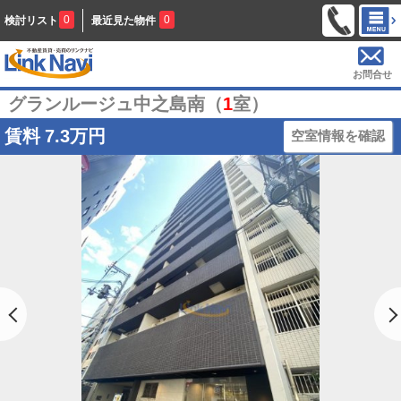
0
0
検討リスト
最近見た物件
お問合せ
グランルージュ中之島南（
1
室）
賃料
7.3万円
空室情報を確認