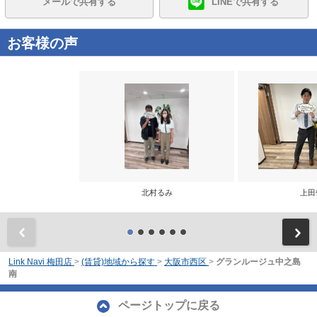
メールで共有する
LINEで共有する
お客様の声
北村るみ
上田
前
Link Navi 梅田店
>
(賃貸)地域から探す
>
大阪市西区
>
グランルージュ中之島
南
ページトップに戻る