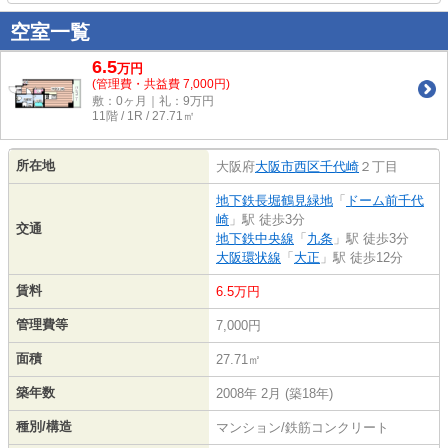
空室一覧
6.5
万
円
(管理費・共益費 7,000円)
敷：0ヶ月｜礼：9万円
11階 / 1R / 27.71㎡
所在地
大阪府
大阪市西区
千代崎
２丁目
地下鉄長堀鶴見緑地
「
ドーム前千代
崎
」駅 徒歩3分
交通
地下鉄中央線
「
九条
」駅 徒歩3分
大阪環状線
「
大正
」駅 徒歩12分
賃料
6.5万円
管理費等
7,000円
面積
27.71㎡
築年数
2008年 2月 (築18年)
種別/構造
マンション/鉄筋コンクリート