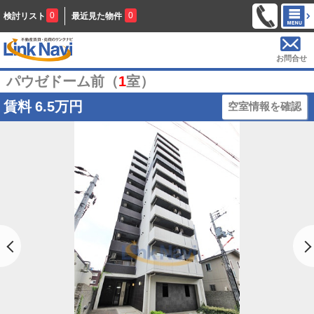
0
0
検討リスト
最近見た物件
お問合せ
パウゼドーム前（
1
室）
賃料
6.5万円
空室情報を確認