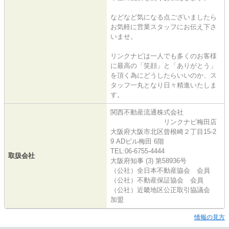
などなど気になる点ございましたら
お気軽に営業スタッフにお伝え下さ
いませ。
リンクナビは一人でも多くのお客様
に最高の「笑顔」と「ありがとう」
を頂く為にどうしたらいいのか、ス
タッフ一丸となり日々精進いたしま
す。
関西不動産流通株式会社
リンクナビ梅田店
大阪府大阪市北区曾根崎２丁目15-2
9 ADビル梅田 6階
TEL:06-6755-4444
取扱会社
大阪府知事 (3) 第58936号
（公社）全日本不動産協会 会員
（公社）不動産保証協会 会員
（公社）近畿地区公正取引協議会
加盟
情報の見方