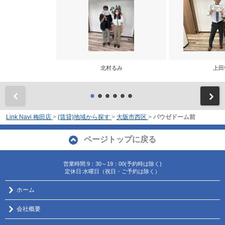
北村るみ
上田
前
Link Navi 梅田店
>
(賃貸)地域から探す
>
大阪市西区
>
パウゼドーム前
ページトップに戻る
営業時間:9：30～19：00(予約時は除く)
定休日:水曜日（祝日・ご予約は除く）
ホーム
会社概要