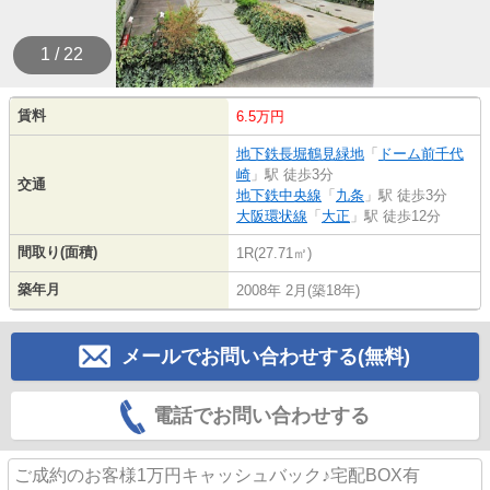
1 / 22
賃料
6.5万円
地下鉄長堀鶴見緑地
「
ドーム前千代
崎
」駅 徒歩3分
交通
地下鉄中央線
「
九条
」駅 徒歩3分
大阪環状線
「
大正
」駅 徒歩12分
間取り(面積)
1R(27.71㎡)
築年月
2008年 2月(築18年)
メールでお問い合わせする(無料)
電話でお問い合わせする
ご成約のお客様1万円キャッシュバック♪宅配BOX有