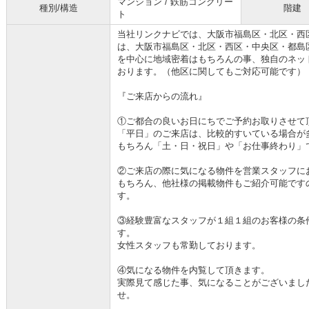
マンション / 鉄筋コンクリー
種別/構造
階建
ト
当社リンクナビでは、大阪市福島区・北区・西
は、大阪市福島区・北区・西区・中央区・都島
を中心に地域密着はもちろんの事、独自のネッ
おります。（他区に関してもご対応可能です）
『ご来店からの流れ』
①ご都合の良いお日にちでご予約お取りさせて
「平日」のご来店は、比較的すいている場合が
もちろん「土・日・祝日」や「お仕事終わり」
②ご来店の際に気になる物件を営業スタッフに
もちろん、他社様の掲載物件もご紹介可能です
す。
③経験豊富なスタッフが１組１組のお客様の条
す。
女性スタッフも常勤しております。
④気になる物件を内覧して頂きます。
実際見て感じた事、気になることがございまし
せ。