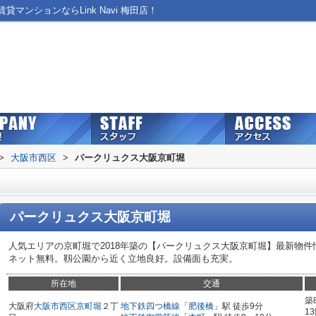
ンションならLink Navi 梅田店！
>
大阪市西区
>
パークリュクス大阪京町堀
パークリュクス大阪京町堀
人気エリアの京町堀で2018年築の【パークリュクス大阪京町堀】最新物件
ネット無料。靱公園から近く立地良好。設備面も充実。
所在地
交通
築
大阪府
大阪市西区
京町堀
２丁
地下鉄四つ橋線
「
肥後橋
」駅 徒歩9分
1