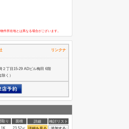
の物件所在地とは異なる場合がございます。
流通株式会社 リンクナ
丁目15-29 ADビル梅田 6階
約は除く）
間取り
面積
詳細
検討リスト
1K
23.52㎡
詳細を見る
追加する