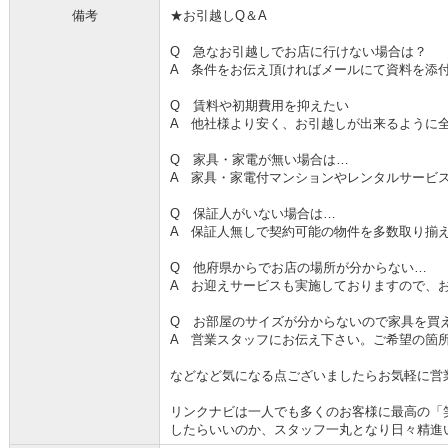
備考
★お引越しQ＆A
Q 急なお引越しでお店に行けない場合は？
A 条件をお伝え頂ければメールにて資料を添
Q 賃料や初期費用を抑えたい
A 他社様より安く、お引越しが出来るように
Q 家具・家電が無い場合は…
A 家具・家電付マンションやレンタルサービ
Q 保証人がいない場合は…
A 保証人無しで契約可能の物件を多数取り揃
Q 他府県からでお店の場所が分からない…
A お迎えサービスも実施しておりますので、
Q お部屋のサイズが分からないので家具を買
A 営業スタッフにお伝え下さい。ご希望の箇
などなど気になる点ございましたらお気軽に営
リンクナビは一人でも多くのお客様に最高の「
したらいいのか、スタッフ一丸となり日々精進