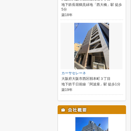
地下鉄長堀鶴見緑地「西大橋」駅 徒歩
5分
築18年
カーサセレーネ
大阪府大阪市西区靱本町３丁目
地下鉄千日前線「阿波座」駅 徒歩1分
築19年