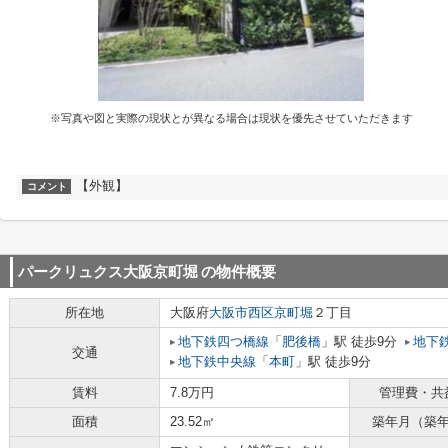
※写真や図と実際の現状とが異なる場合は現状を優先させていただきます
【外観】
コメント
パークリュクス大阪京町堀
の物件概要
所在地
大阪府
大阪市西区
京町堀
２丁目
地下鉄四つ橋線
「
肥後橋
」駅 徒歩9分
地下
交通
地下鉄中央線
「
本町
」駅 徒歩9分
賃料
7.8万円
管理費・共
面積
23.52㎡
築年月（築