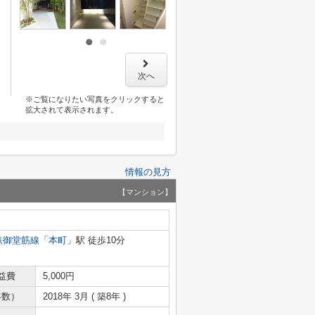
次へ
※ご覧になりたい写真をクリックすると
拡大されて表示されます。
情報の見方
【マンション】
鉄御堂筋線
「
本町
」駅 徒歩10分
益費
5,000円
年数）
2018年 3月 ( 築8年 )