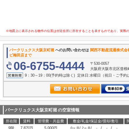
※地図上に表示される物件の位置は付近住所に所在することを表すものであり、実際
パークリュクス大阪京町堀
へのお問い合わせは
関西不動産
ビ梅田店まで
06-6755-4444
〒530-0057
大阪府大阪市北区曾根崎２
9：30～19：00(予約時は除く) 定休日:水曜日（祝日・ご予
パークリュクス大阪京町堀
の空室情報
所在階
賃料
管理費・共益費
敷金/礼金/保証金/償却/敷引
9階
7.8万円
5,000円
/
/
/
/
0ヶ月
2ヶ月
-
-
-