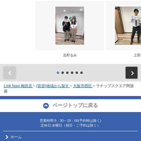
北村るみ
上田
前
Link Navi 梅田店
>
(賃貸)地域から探す
>
大阪市西区
>
ラナップスクエア阿波
座
ページトップに戻る
営業時間:9：30～19：00(予約時は除く)
定休日:水曜日（祝日・ご予約は除く）
ホーム