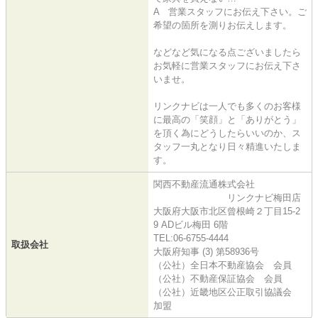
A 営業スタッフにお伝え下さい。ご
希望の箇所を測りお伝えします。
などなど気になる点ございましたら
お気軽に営業スタッフにお伝え下さ
いませ。
リンクナビは一人でも多くのお客様
に最高の「笑顔」と「ありがとう」
を頂く為にどうしたらいいのか、ス
タッフ一丸となり日々精進いたしま
す。
関西不動産流通株式会社
リンクナビ梅田店
大阪府大阪市北区曾根崎２丁目15-2
9 ADビル梅田 6階
TEL:06-6755-4444
取扱会社
大阪府知事 (3) 第58936号
（公社）全日本不動産協会 会員
（公社）不動産保証協会 会員
（公社）近畿地区公正取引協議会
加盟