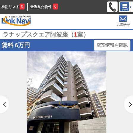
0
0
検討リスト
最近見た物件
お問合せ
ラナップスクエア阿波座（
1
室）
賃料
6万円
空室情報を確認