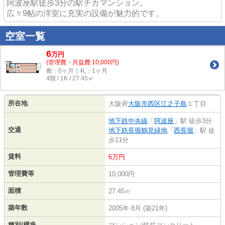
阿波座駅徒歩3分の駅チカマンション。
広々9帖の洋室に充実の設備が魅力的です。
空室一覧
6
万
円
(管理費・共益費 10,000円)
敷：0ヶ月｜礼：1ヶ月
4階 / 1K / 27.45㎡
所在地
大阪府
大阪市西区
江之子島
１丁目
地下鉄中央線
「
阿波座
」駅 徒歩3分
交通
地下鉄長堀鶴見緑地
「
西長堀
」駅 徒
歩11分
賃料
6万円
管理費等
10,000円
面積
27.45㎡
築年数
2005年 8月 (築21年)
種別/構造