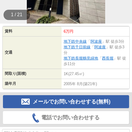
1 / 21
賃料
6万円
地下鉄中央線
「
阿波座
」駅 徒歩3分
地下鉄千日前線
「
阿波座
」駅 徒歩3
交通
分
地下鉄長堀鶴見緑地
「
西長堀
」駅 徒
歩11分
間取り(面積)
1K(27.45㎡)
築年月
2005年 8月(築21年)
メールでお問い合わせする(無料)
電話でお問い合わせする