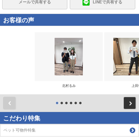
メールで共有する
LINEで共有する
お客様の声
北村るみ
上田
前
こだわり特集
ペット可物件特集