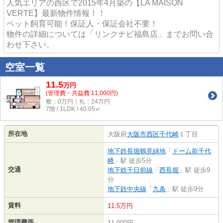
人気エリアの西区で2015年4月築の【LA MAISON
VERTE】最新物件情報！！
ペット飼育可能！保証人・保証会社不要！
物件の詳細については「リンクナビ福島店」までお問い合
わせ下さい。
空室一覧
11.5
万
円
(管理費・共益費 11,000円)
敷：0万円｜礼：24万円
7階 / 1LDK / 40.05㎡
所在地
大阪府
大阪市西区
千代崎
１丁目
地下鉄長堀鶴見緑地
「
ドーム前千代
崎
」駅 徒歩5分
交通
地下鉄千日前線
「
西長堀
」駅 徒歩9
分
地下鉄中央線
「
九条
」駅 徒歩9分
賃料
11.5万円
管理費等
11,000円