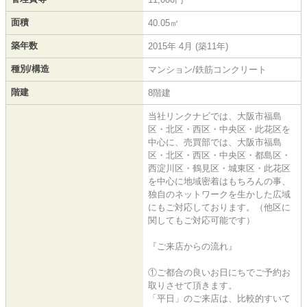
面積
40.05㎡
築年数
2015年 4月 (築11年)
種別/構造
マンション/鉄筋コンクリート
階建
8階建
当社リンクナビでは、大阪市福島
区・北区・西区・中央区・此花区を
中心に、売買部では、大阪市福島
区・北区・西区・中央区・都島区・
西淀川区・鶴見区・城東区・此花区
を中心に地域密着はもちろんの事、
独自のネットワークを生かした広域
にもご対応しております。（他区に
関してもご対応可能です）
『ご来店からの流れ』
①ご都合の良いお日にちでご予約お
取りさせて頂きます。
「平日」のご来店は、比較的すいて