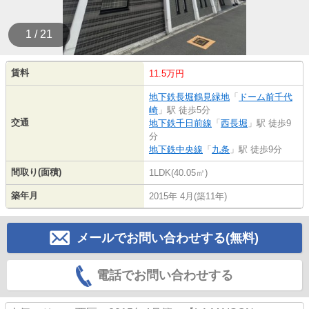
1 / 21
賃料
11.5万円
地下鉄長堀鶴見緑地
「
ドーム前千代
崎
」駅 徒歩5分
交通
地下鉄千日前線
「
西長堀
」駅 徒歩9
分
地下鉄中央線
「
九条
」駅 徒歩9分
間取り(面積)
1LDK(40.05㎡)
築年月
2015年 4月(築11年)
メールでお問い合わせする(無料)
電話でお問い合わせする