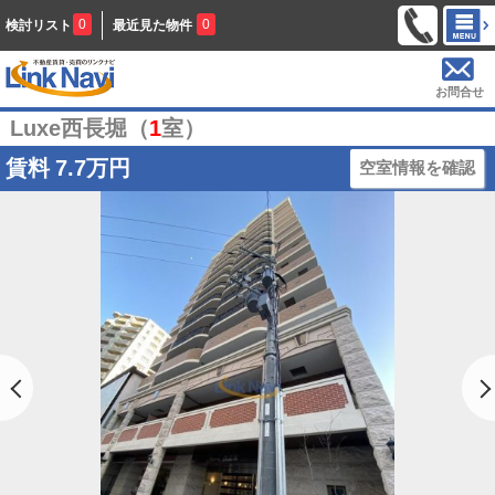
0
0
検討リスト
最近見た物件
お問合せ
Luxe西長堀（
1
室）
賃料
7.7万円
空室情報を確認