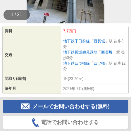
1 / 21
賃料
7.7万円
地下鉄千日前線
「
西長堀
」駅 徒歩3
分
地下鉄長堀鶴見緑地
「
西長堀
」駅 徒
交通
歩3分
地下鉄四つ橋線
「
四ツ橋
」駅 徒歩12
分
間取り(面積)
1K(23.20㎡)
築年月
2021年 7月(築5年)
メールでお問い合わせする(無料)
電話でお問い合わせする