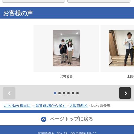
お客様の声
北村るみ
上田
前
Link Navi 梅田店
>
(賃貸)地域から探す
>
大阪市西区
>
Luxe西長堀
ページトップに戻る
営業時間:9：30～19：00(予約時は除く)