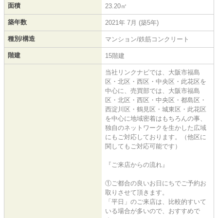
面積
23.20㎡
築年数
2021年 7月 (築5年)
種別/構造
マンション/鉄筋コンクリート
階建
15階建
当社リンクナビでは、大阪市福島
区・北区・西区・中央区・此花区を
中心に、売買部では、大阪市福島
区・北区・西区・中央区・都島区・
西淀川区・鶴見区・城東区・此花区
を中心に地域密着はもちろんの事、
独自のネットワークを生かした広域
にもご対応しております。（他区に
関してもご対応可能です）
『ご来店からの流れ』
①ご都合の良いお日にちでご予約お
取りさせて頂きます。
「平日」のご来店は、比較的すいて
いる場合が多いので、おすすめで