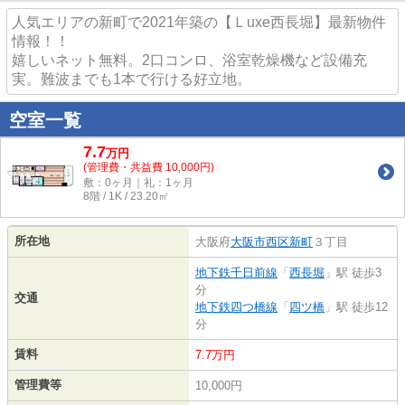
人気エリアの新町で2021年築の【Ｌuxe西長堀】最新物件
情報！！
嬉しいネット無料。2口コンロ、浴室乾燥機など設備充
実。難波までも1本で行ける好立地。
空室一覧
7.7
万
円
(管理費・共益費 10,000円)
敷：0ヶ月｜礼：1ヶ月
8階 / 1K / 23.20㎡
所在地
大阪府
大阪市西区
新町
３丁目
地下鉄千日前線
「
西長堀
」駅 徒歩3
分
交通
地下鉄四つ橋線
「
四ツ橋
」駅 徒歩12
分
賃料
7.7万円
管理費等
10,000円