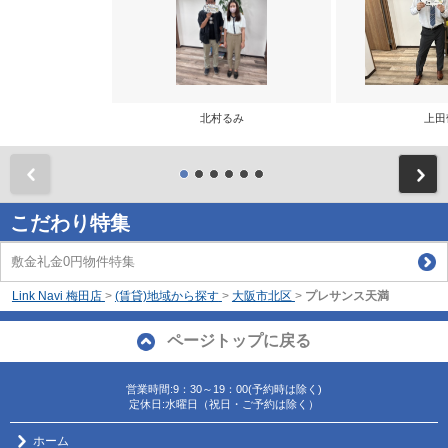
北村るみ
上田
前
こだわり特集
敷金礼金0円物件特集
Link Navi 梅田店
>
(賃貸)地域から探す
>
大阪市北区
>
プレサンス天満
ページトップに戻る
営業時間:9：30～19：00(予約時は除く)
定休日:水曜日（祝日・ご予約は除く）
ホーム