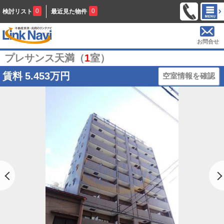
0
0
検討リスト
最近見た物件
お問合せ
プレサンス天満（
1
室）
賃料
5.453万円
空室情報を確認