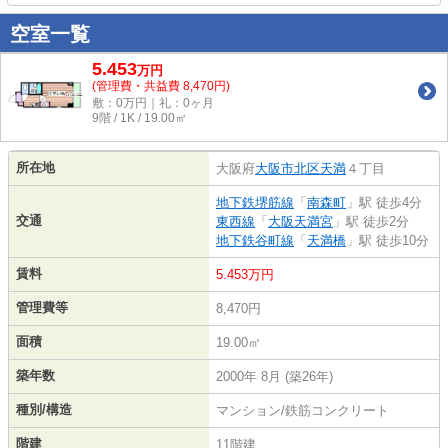
空室一覧
5.453
万
円
(管理費・共益費 8,470円)
敷：0万円｜礼：0ヶ月
9階 / 1K / 19.00㎡
所在地
大阪府
大阪市北区
天満
４丁目
地下鉄堺筋線
「
南森町
」駅 徒歩4分
交通
東西線
「
大阪天満宮
」駅 徒歩2分
地下鉄谷町線
「
天満橋
」駅 徒歩10分
賃料
5.453万円
管理費等
8,470円
面積
19.00㎡
築年数
2000年 8月 (築26年)
種別/構造
マンション/鉄筋コンクリート
階建
11階建