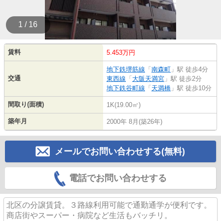
1 / 16
賃料
5.453万円
地下鉄堺筋線
「
南森町
」駅 徒歩4分
交通
東西線
「
大阪天満宮
」駅 徒歩2分
地下鉄谷町線
「
天満橋
」駅 徒歩10分
間取り(面積)
1K(19.00㎡)
築年月
2000年 8月(築26年)
メールでお問い合わせする(無料)
電話でお問い合わせする
北区の分譲賃貸。３路線利用可能で通勤通学が便利です。
商店街やスーパー・病院など生活もバッチリ。