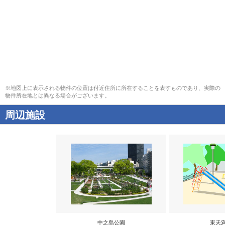
※地図上に表示される物件の位置は付近住所に所在することを表すものであり、実際の
物件所在地とは異なる場合がございます。
周辺施設
中之島公園
東天