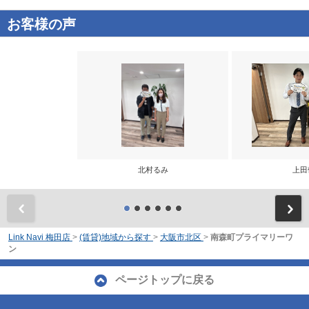
お客様の声
北村るみ
上田
前
Link Navi 梅田店
>
(賃貸)地域から探す
>
大阪市北区
>
南森町プライマリーワ
ン
ページトップに戻る