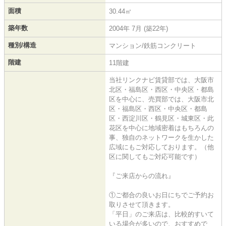
面積
30.44㎡
築年数
2004年 7月 (築22年)
種別/構造
マンション/鉄筋コンクリート
階建
11階建
当社リンクナビ賃貸部では、大阪市
北区・福島区・西区・中央区・都島
区を中心に、売買部では、大阪市北
区・福島区・西区・中央区・都島
区・西淀川区・鶴見区・城東区・此
花区を中心に地域密着はもちろんの
事、独自のネットワークを生かした
広域にもご対応しております。（他
区に関してもご対応可能です）
『ご来店からの流れ』
①ご都合の良いお日にちでご予約お
取りさせて頂きます。
「平日」のご来店は、比較的すいて
いる場合が多いので、おすすめで