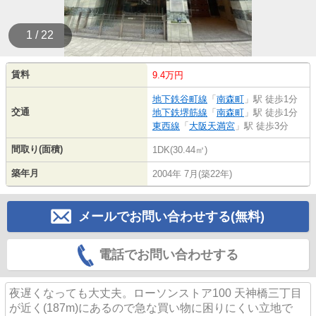
1 / 22
賃料
9.4万円
地下鉄谷町線
「
南森町
」駅 徒歩1分
交通
地下鉄堺筋線
「
南森町
」駅 徒歩1分
東西線
「
大阪天満宮
」駅 徒歩3分
間取り(面積)
1DK(30.44㎡)
築年月
2004年 7月(築22年)
メールでお問い合わせする(無料)
電話でお問い合わせする
夜遅くなっても大丈夫。ローソンストア100 天神橋三丁目
が近く(187m)にあるので急な買い物に困りにくい立地で