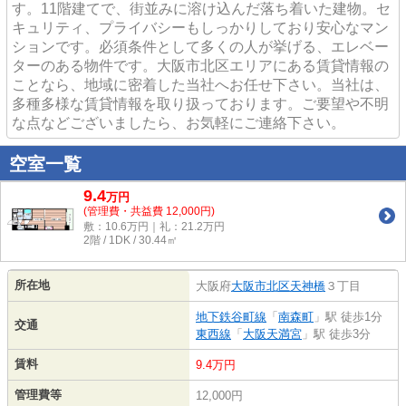
す。11階建てで、街並みに溶け込んだ落ち着いた建物。セ
キュリティ、プライバシーもしっかりしており安心なマン
ションです。必須条件として多くの人が挙げる、エレベー
ターのある物件です。大阪市北区エリアにある賃貸情報の
ことなら、地域に密着した当社へお任せ下さい。当社は、
多種多様な賃貸情報を取り扱っております。ご要望や不明
な点などございましたら、お気軽にご連絡下さい。
空室一覧
9.4
万
円
(管理費・共益費 12,000円)
敷：10.6万円｜礼：21.2万円
2階 / 1DK / 30.44㎡
所在地
大阪府
大阪市北区
天神橋
３丁目
地下鉄谷町線
「
南森町
」駅 徒歩1分
交通
東西線
「
大阪天満宮
」駅 徒歩3分
賃料
9.4万円
管理費等
12,000円