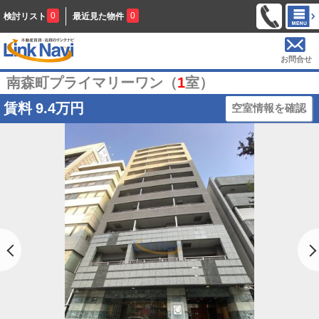
0
0
検討リスト
最近見た物件
お問合せ
南森町プライマリーワン（
1
室）
賃料
9.4万円
空室情報を確認