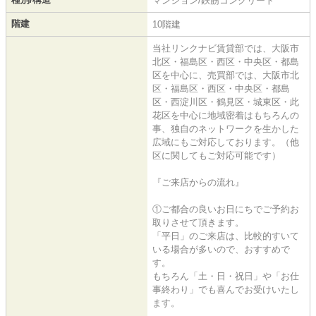
マンション/鉄筋コンクリート
階建
10階建
当社リンクナビ賃貸部では、大阪市
北区・福島区・西区・中央区・都島
区を中心に、売買部では、大阪市北
区・福島区・西区・中央区・都島
区・西淀川区・鶴見区・城東区・此
花区を中心に地域密着はもちろんの
事、独自のネットワークを生かした
広域にもご対応しております。（他
区に関してもご対応可能です）
『ご来店からの流れ』
①ご都合の良いお日にちでご予約お
取りさせて頂きます。
「平日」のご来店は、比較的すいて
いる場合が多いので、おすすめで
す。
もちろん「土・日・祝日」や「お仕
事終わり」でも喜んでお受けいたし
ます。