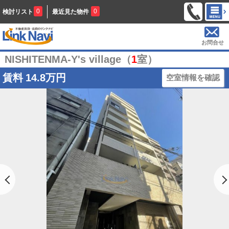
0
0
検討リスト
最近見た物件
お問合せ
NISHITENMA-Y's village（
1
室）
賃料
14.8万円
空室情報を確認