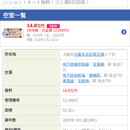
ンション！ネット無料！ゴミ週6日回収！
空室一覧
14.8
万
円
NEW
(管理費・共益費 12,000円)
敷：0万円｜礼：20万円
6階 / 1LDK / 52.32㎡
所在地
大阪府
大阪市北区
西天満
４丁目
地下鉄御堂筋線
「
淀屋橋
」駅 徒歩7
分
交通
地下鉄谷町線
「
東梅田
」駅 徒歩7分
東西線
「
北新地
」駅 徒歩7分
賃料
14.8万円
管理費等
12,000円
面積
52.32㎡
築年数
2007年 9月 (築18年)
種別/構造