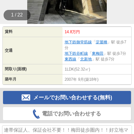
1 / 22
賃料
14.8万円
地下鉄御堂筋線
「
淀屋橋
」駅 徒歩7
分
交通
地下鉄谷町線
「
東梅田
」駅 徒歩7分
東西線
「
北新地
」駅 徒歩7分
間取り(面積)
1LDK(52.32㎡)
築年月
2007年 9月(築18年)
メールでお問い合わせする(無料)
電話でお問い合わせする
連帯保証人、保証会社不要！！梅田徒歩圏内！！好立地マ