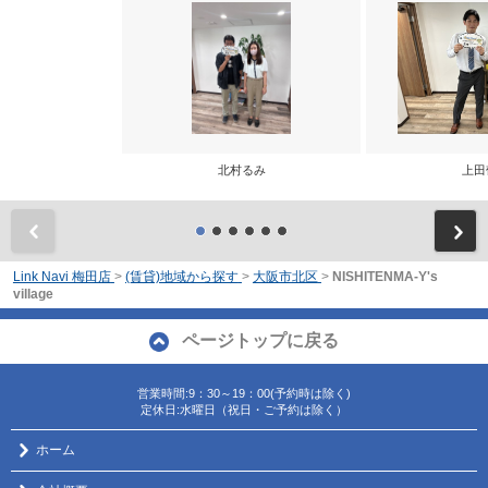
北村るみ
上田
前
Link Navi 梅田店
>
(賃貸)地域から探す
>
大阪市北区
>
NISHITENMA-Y's
village
ページトップに戻る
営業時間:9：30～19：00(予約時は除く)
定休日:水曜日（祝日・ご予約は除く）
ホーム